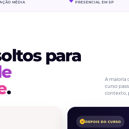
IAÇÃO MÉDIA
PRESENCIAL EM SP
oltos para
de
A maioria
e
.
curso pas
contexto, 
DEPOIS DO CURSO