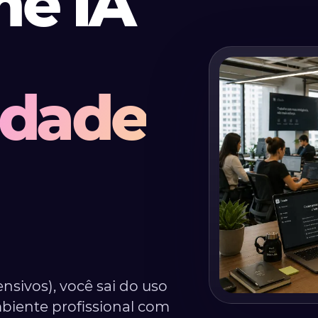
me IA
idade
ensivos), você sai do uso
biente profissional com