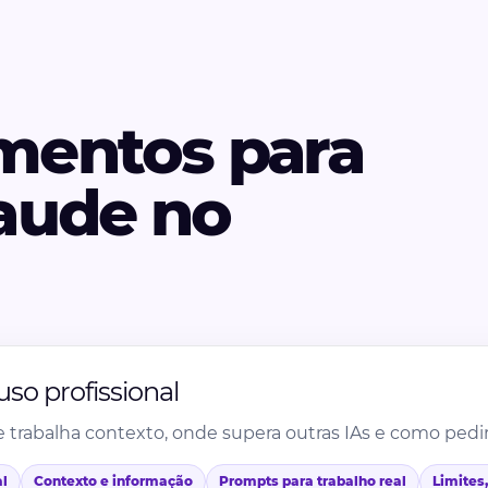
mentos para
aude no
o profissional
rabalha contexto, onde supera outras IAs e como pedir co
al
Contexto e informação
Prompts para trabalho real
Limites