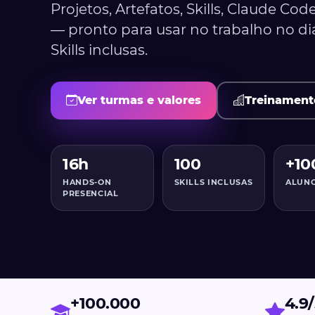
Projetos, Artefatos, Skills, Claude Cod
— pronto para usar no trabalho no di
Skills inclusas.
Ver turmas e valores
Treinament
16h
100
+10
HANDS-ON
SKILLS INCLUSAS
ALUNO
PRESENCIAL
+100.000
4.9