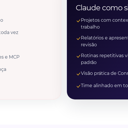
Claude como s
to
Projetos com contex
trabalho
toda vez
Relatórios e aprese
revisão
Rotinas repetitivas
tes e MCP
padrão
nça
Visão prática de Co
Time alinhado em t