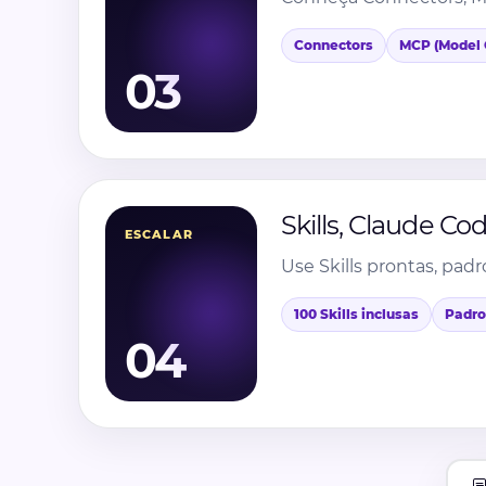
Connectors
MCP (Model 
03
Skills, Claude Co
ESCALAR
Use Skills prontas, pa
100 Skills inclusas
Padro
04