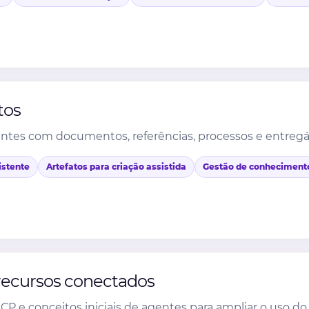
tos
entes com documentos, referências, processos e entregáv
istente
Artefatos para criação assistida
Gestão de conheciment
recursos conectados
 e conceitos iniciais de agentes para ampliar o uso do 