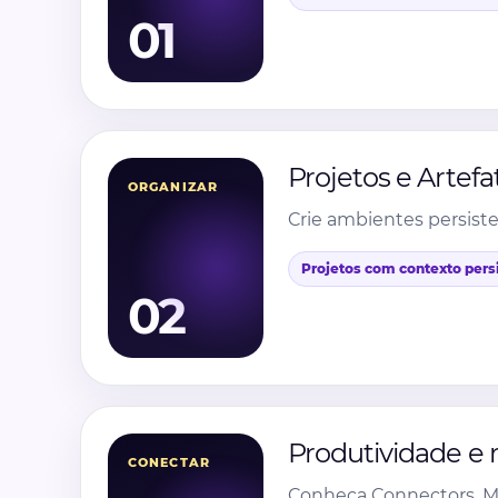
01
Projetos e Artefa
ORGANIZAR
Crie ambientes persist
Projetos com contexto pers
02
Produtividade e 
CONECTAR
Conheça Connectors, MCP