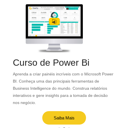
Curso de Power Bi
o
Aprenda a criar painéis incríveis com o Microsoft Power
e
BI. Conheça uma das principais ferramentas de
Ma
Business Intelligence do mundo. Construa relatórios
Cl
interativos e gere insights para a tomada de decisão
of
nos negócio.
ed
Saiba Mais