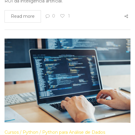
ROI da inteligência artificial.
0
1
Read more
Cursos
Python
Python para Análise de Dados