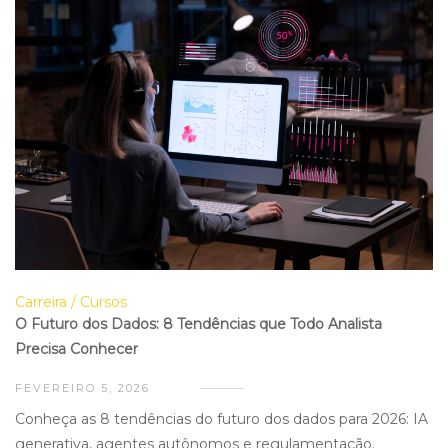
Carreira
Cursos
O Futuro dos Dados: 8 Tendências que Todo Analista
Precisa Conhecer
FEVEREIRO 5, 2026
Conheça as 8 tendências do futuro dos dados para 2026: IA
generativa, agentes autônomos e regulamentação.