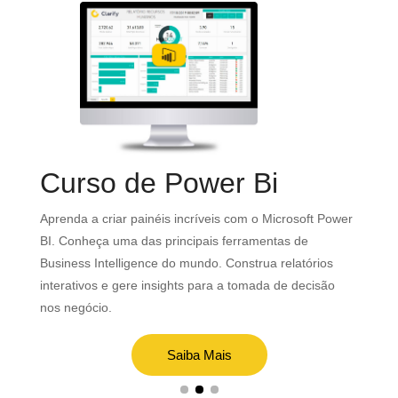
Curso de Power Bi
o
Aprenda a criar painéis incríveis com o Microsoft Power
e
BI. Conheça uma das principais ferramentas de
Ma
Business Intelligence do mundo. Construa relatórios
Cl
interativos e gere insights para a tomada de decisão
of
nos negócio.
ed
Saiba Mais