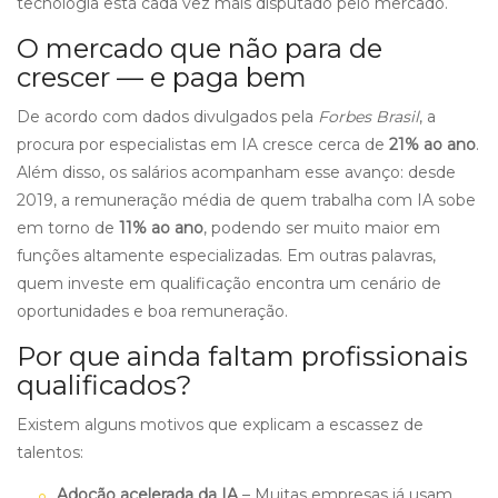
tecnologia está cada vez mais disputado pelo mercado.
O mercado que não para de
crescer — e paga bem
De acordo com dados divulgados pela
Forbes Brasil
, a
procura por especialistas em IA cresce cerca de
21% ao ano
.
Além disso, os salários acompanham esse avanço: desde
2019, a remuneração média de quem trabalha com IA sobe
em torno de
11% ao ano
, podendo ser muito maior em
funções altamente especializadas. Em outras palavras,
quem investe em qualificação encontra um cenário de
oportunidades e boa remuneração.
Por que ainda faltam profissionais
qualificados?
Existem alguns motivos que explicam a escassez de
talentos:
Adoção acelerada da IA
– Muitas empresas já usam