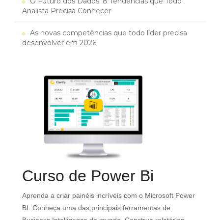
O Futuro dos Dados: 8 Tendências que Todo
Analista Precisa Conhecer
As novas competências que todo líder precisa
desenvolver em 2026
Curso de Power Bi
o
Aprenda a criar painéis incríveis com o Microsoft Power
e
BI. Conheça uma das principais ferramentas de
Ma
Business Intelligence do mundo. Construa relatórios