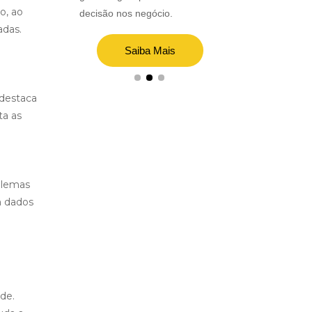
ais
o, ao
decisão nos negócio.
guia PMBOK.
adas.
.
Saiba Mais
Saiba
 destaca
ta as
blemas
m dados
de.