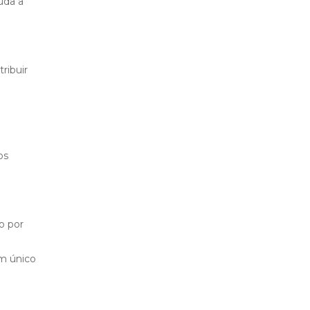
uda a
ribuir
os
o por
um único