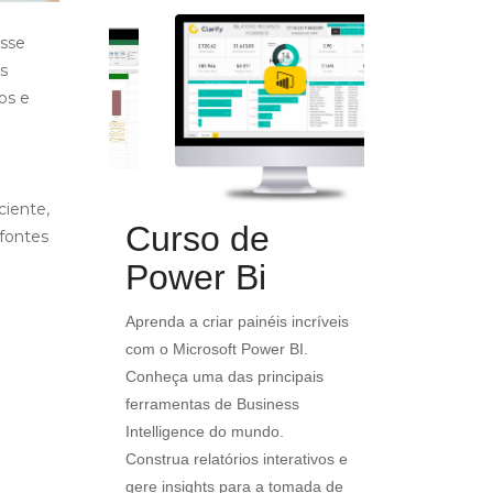
esse
s
os e
e
ciente,
Curso de
 fontes
Curso 
Power Bi
initivamente
PMP
s
Aprenda a criar painéis incríveis
o curso foi
com o Microsoft Power BI.
Master PMP - Pr
 o uso
Conheça uma das principais
a Certificação 
cel, com
ferramentas de Business
um ATP (Authori
 ambiente de
Intelligence do mundo.
Partner) do PMI
Construa relatórios interativos e
curso com materi
gere insights para a tomada de
alinhado com a 