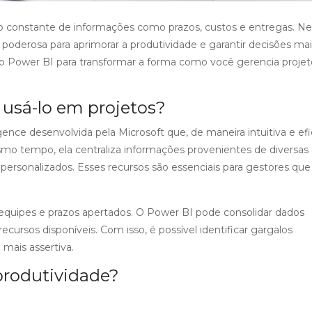
constante de informações como prazos, custos e entregas. N
oderosa para aprimorar a produtividade e garantir decisões mai
o Power BI para transformar a forma como você gerencia projet
 usá-lo em projetos?
Curso d
nce desenvolvida pela Microsoft que, de maneira intuitiva e efi
Excel
mesmo tempo, ela centraliza informações provenientes de diversas
Curso de
s personalizados. Esses recursos são essenciais para gestores que
Domine o Excel def
PMP
para criar planilha
equipes e prazos apertados. O Power BI pode consolidar dados
profissionais. Noss
Master PMP - Preparatório para
ecursos disponíveis. Com isso, é possível identificar gargalos
desenvolvido para
a Certificação PMP® A Clarify é
mais assertiva.
profissional do Ex
um ATP (Authorized Training
situações reais do
produtividade?
Partner) do PMI e oferece o
trabalho.
curso com material oficial e
alinhado com a 7ª edição do