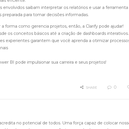
ais eficiente.
s envolvidos saibam interpretar os relatórios e usar a ferramenta
is preparada para tomar decisões informadas.
a forma como gerencia projetos, então, a Clarify pode ajudar!
 os conceitos básicos até a criação de dashboards interativos
res experientes garantem que você aprenda a otimizar processos
nais
er BI pode impulsionar sua carreira e seus projetos!
0
SHARE
redita no potencial de todos. Uma força capaz de colocar noss