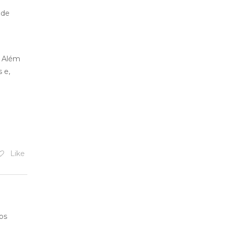
 de
. Além
 e,
Like
os