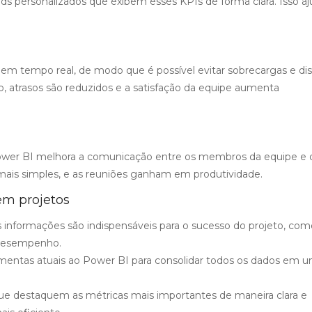
ds personalizados que exibem esses KPIs de forma clara. Isso aj
 em tempo real, de modo que é possível evitar sobrecargas e dist
o, atrasos são reduzidos e a satisfação da equipe aumenta
o Power BI melhora a comunicação entre os membros da equipe e 
mais simples, e as reuniões ganham em produtividade.
em projetos
 informações são indispensáveis para o sucesso do projeto, com
 desempenho.
amentas atuais ao Power BI para consolidar todos os dados em 
ue destaquem as métricas mais importantes de maneira clara e