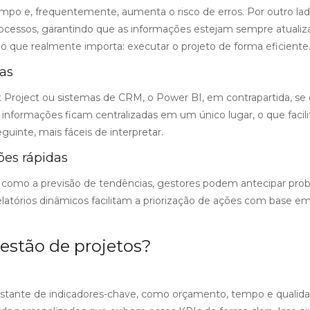
Saiba M
mpo e, frequentemente, aumenta o risco de erros. Por outro lad
guia PMBOK.
ocessos, garantindo que as informações estejam sempre atualiz
 no que realmente importa: executar o projeto de forma eficiente
Saiba Mais
tas
t Project ou sistemas de CRM, o Power BI, em contrapartida, se
s informações ficam centralizadas em um único lugar, o que facili
guinte, mais fáceis de interpretar.
ões rápidas
, como a previsão de tendências, gestores podem antecipar pro
atórios dinâmicos facilitam a priorização de ações com base e
estão de projetos?
stante de indicadores-chave, como orçamento, tempo e qualida